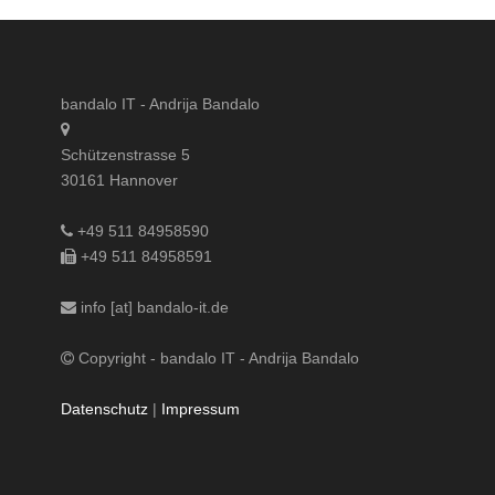
bandalo IT - Andrija Bandalo
Schützenstrasse 5
30161 Hannover
+49 511 84958590
+49 511 84958591
info [at] bandalo-it.de
Copyright - bandalo IT - Andrija Bandalo
Datenschutz
|
Impressum