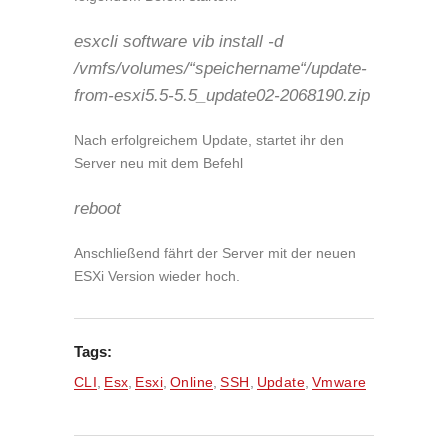
esxcli software vib install -d
/vmfs/volumes/“speichername“/update-
from-esxi5.5-5.5_update02-2068190.zip
Nach erfolgreichem Update, startet ihr den
Server neu mit dem Befehl
reboot
Anschließend fährt der Server mit der neuen
ESXi Version wieder hoch.
Tags:
CLI
,
Esx
,
Esxi
,
Online
,
SSH
,
Update
,
Vmware