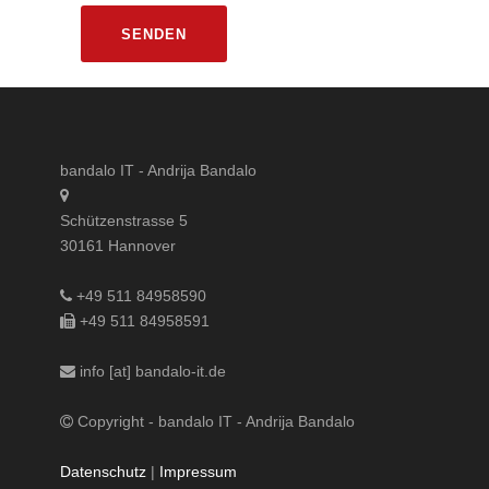
bandalo IT - Andrija Bandalo
Schützenstrasse 5
30161 Hannover
+49 511 84958590
+49 511 84958591
info [at] bandalo-it.de
Copyright - bandalo IT - Andrija Bandalo
Datenschutz
|
Impressum