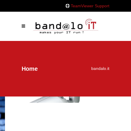
TeamViewer Support
Home
bandalo.it
Sichern Sie ihr Gebäude mit der entsprechenden Technik
Videoüberwachung