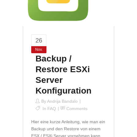
26
Nov.
Backup /
Restore ESXi
Server
Konfiguration
By
Andrija Bandalo
In
FAQ
Comments
Hier eine kurze Anleitung, wie man ein
Backup und den Restore von einem
ESX / ESXi Server vornehmen kann