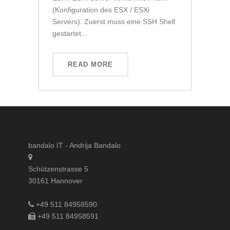
(Konfiguration des ESX / ESXi
Servers). Zuerst muss eine SSH Shell
gestartet...
READ MORE
bandalo IT - Andrija Bandalo
Schützenstrasse 5
30161 Hannover
+49 511 84958590
+49 511 84958591