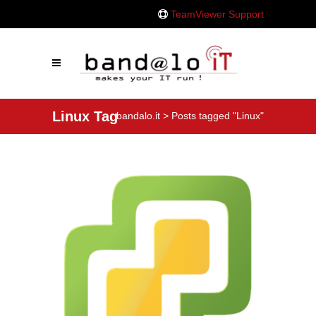
TeamViewer Support
Linux Tag
bandalo.it
>
Posts tagged "Linux"