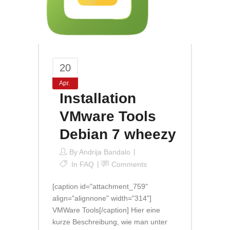
20
Apr.
Installation
VMware Tools
Debian 7 wheezy
By
Andrija Bandalo
In
FAQ
Comments
[caption id="attachment_759"
align="alignnone" width="314"]
VMWare Tools[/caption] Hier eine
kurze Beschreibung, wie man unter