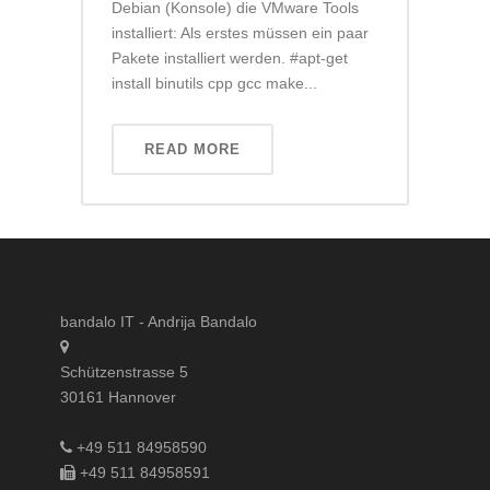
Debian (Konsole) die VMware Tools
installiert: Als erstes müssen ein paar
Pakete installiert werden. #apt-get
install binutils cpp gcc make...
READ MORE
bandalo IT - Andrija Bandalo
Schützenstrasse 5
30161 Hannover
+49 511 84958590
+49 511 84958591